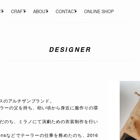
CT
CRAFT
ABOUT
CONTACT
ONLINE SHOP
DESIGNER
リ
スのアルチザンブランド。
ラーの父を持ち、幼い頃から身近に服作りの環
だのち、ミラノにて演劇ための衣装制作を行い
Rick Owensなどでテーラーの仕事を務めたのち、2016